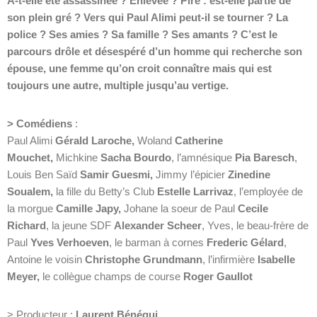
A-t-elle été assassinée ? Enlevée ? Pire : est-elle partie de
son plein gré ? Vers qui Paul Alimi peut-il se tourner ? La
police ? Ses amies ? Sa famille ? Ses amants ? C’est le
parcours drôle et désespéré d’un homme qui recherche son
épouse, une femme qu’on croit connaître mais qui est
toujours une autre, multiple jusqu’au vertige.
> Comédiens
:
Paul Alimi
Gérald Laroche,
Woland
Catherine
Mouchet,
Michkine
Sacha Bourdo
, l’amnésique
Pia Baresch
,
Louis Ben Saïd
Samir Guesmi,
Jimmy l’épicier
Zinedine
Soualem,
la fille du Betty’s Club
Estelle Larrivaz
, l’employée de
la morgue
Camille Japy,
Johane la soeur de Paul
Cecile
Richard
, la jeune SDF
Alexander Scheer
, Yves, le beau-frère de
Paul
Yves Verhoeven
, le barman à cornes
Frederic Gélard
,
Antoine le voisin
Christophe Grundmann
, l’infirmière
Isabelle
Meyer,
le collègue champs de course
Roger Gaullot
>
Producteur :
Laurent Bénégui