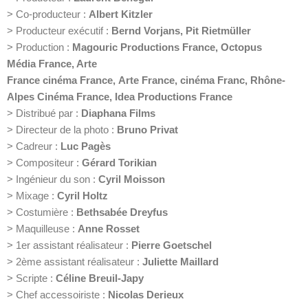
>
Co-producteur :
Albert Kitzler
>
Producteur exécutif :
Bernd Vorjans, Pit Rietmüller
>
Production :
Magouric Productions
France,
Octopus
Média
France,
Arte
France
cinéma
France
,
Arte
France
,
cinéma
Franc,
Rhône-
Alpes Cinéma
France
,
Idea Productions
France
>
Distribué par :
Diaphana Films
>
Directeur de la photo :
Bruno Privat
>
Cadreur :
Luc Pagès
>
Compositeur :
Gérard Torikian
>
Ingénieur du son :
Cyril Moisson
>
Mixage :
Cyril Holtz
>
Costumière :
Bethsabée Dreyfus
>
Maquilleuse :
Anne Rosset
>
1er assistant réalisateur :
Pierre Goetschel
>
2ème assistant réalisateur :
Juliette Maillard
>
Scripte :
Céline Breuil-Japy
>
Chef accessoiriste :
Nicolas Derieux