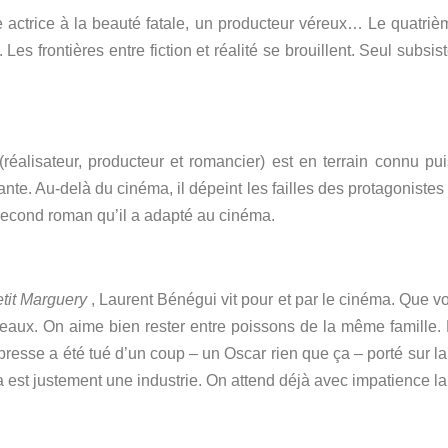
 actrice à la beauté fatale, un producteur véreux… Le quatri
.
Les frontières entre fiction et réalité se brouillent.
Seul subsist
alisateur, producteur et romancier) est en terrain connu pui
ante.
Au-delà du cinéma, il dépeint les failles des protagonistes 
second roman qu’il a adapté au cinéma.
tit Marguery
, Laurent Bénégui vit pour et par le cinéma.
Que vo
s eaux.
On aime bien rester entre poissons de la même famille.
presse a été tué d’un coup – un Oscar rien que ça – porté sur la
a est justement une industrie.
On attend déjà avec impatience la