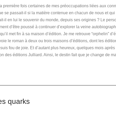
la première fois certaines de mes préoccupations liées aux conna
que se passait-il si la matière contenue en chacun de nous et qui e
it-il en lui le souvenir du monde, depuis ses origines ?
Le perso
timent d’être poussé à continuer d’explorer la veine autobiograp
u’il met fin à sa maison d’édition.
Je me retrouve “orphelin” d’é
voie le roman à deux ou trois maisons d’éditions, dont les éditi
 suis fou de joie.
Et d’autant plus heureux, quelques mois après 
on des éditions Julliard.
Ainsi, le destin fait que je change de m
es quarks